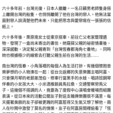
六十多年前，台灣光復，日本人撤離。一名日籍男老師隻身搭
上離開台灣的船隻，也悄悄離開了他在台灣的戀人。他無法當
面對戀人說清楚他們未來，只能把思念與愛戀寫在一張張的信
紙上。
六十多年後，栗原南女士從東京搭車，前往亡父老家整理遺
物，發現了一盒尚未寄出的書信，她窺探父親的祕密情書後，
深深感動，決定幫父親寄到「台灣恆春郡海角七番地」，同時
她也根據極少的線索去打聽父親生前在台灣的生活……
南台灣的恆春，小角落裡的每個人為生活打拚，有幾個懷抱音
樂夢想的小人物湊在一起：從台北返鄉的失意樂團主唱阿嘉、
只會彈月琴的老郵差茂伯、修車行當黑手的水蛙、唱詩班鋼琴
伴奏的小女孩大大、小米酒推銷員馬拉桑、交通警察勞馬父
子，這幾個不搭調的人，竟要為了度假中心演唱會暖場而組團
表演。從日本來的活動公關友子對這支雜牌樂團很不滿意，每
天擺著臭臉的友子卻被更跩的阿嘉惹得又生氣又想了解他，兩
人在吵鬧中激發了莫名的情愫。友子在阿嘉房間裡偷看了「恆