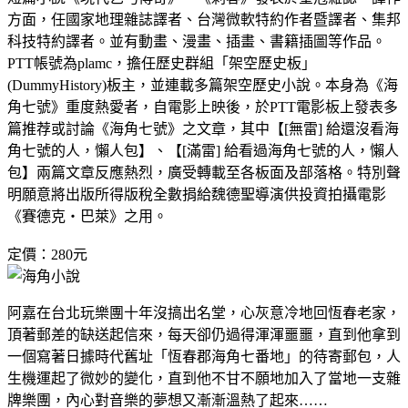
方面，任國家地理雜誌譯者、台灣微軟特約作者暨譯者、集邦
科技特約譯者。並有動畫、漫畫、插畫、書籍插圖等作品。
PTT帳號為plamc，擔任歷史群組「架空歷史板」
(DummyHistory)板主，並連載多篇架空歷史小說。本身為《海
角七號》重度熱愛者，自電影上映後，於PTT電影板上發表多
篇推荐或討論《海角七號》之文章，其中【[無雷] 給還沒看海
角七號的人，懶人包】、【[滿雷] 給看過海角七號的人，懶人
包】兩篇文章反應熱烈，廣受轉載至各板面及部落格。特別聲
明願意將出版所得版稅全數捐給魏德聖導演供投資拍攝電影
《賽德克‧巴萊》之用。
定價：280元
阿嘉在台北玩樂團十年沒搞出名堂，心灰意冷地回恆春老家，
頂著郵差的缺送起信來，每天卻仍過得渾渾噩噩，直到他拿到
一個寫著日據時代舊址「恆春郡海角七番地」的待寄郵包，人
生機運起了微妙的變化，直到他不甘不願地加入了當地一支雜
牌樂團，內心對音樂的夢想又漸漸溫熱了起來……