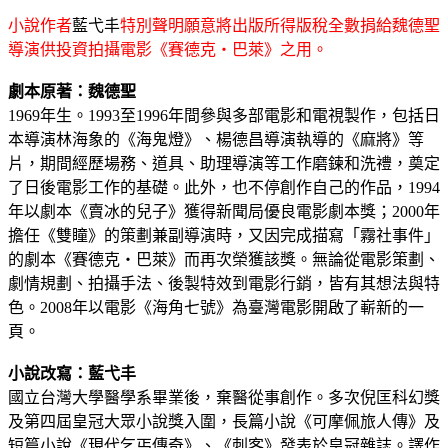
小說作者
藍弋丰
特別聲明願意將出版所得版稅全數捐給魏德聖
導演供投資拍攝電影《賽德克‧巴萊》之用。
劇本原著：魏德聖
1969年生。1993至1996年間參與多部電影和電視製作，包括日
本導演林海象的《海鬼燈》、楊德昌導演執導的《麻將》等
片，期間經歷場務、道具、助理導演等工作磨鍊和洗禮，奠定
了日後電影工作的基礎。此外，也不停創作自己的作品，1994
年以劇本《賣冰的兒子》獲得新聞局優良電影劇本獎；2000年
擔任《雙瞳》的策劃兼副導演時，又因完成描寫「霧社事件」
的劇本《賽德克‧巴萊》而再次榮獲該獎。無論從電影策劃、
劇情規劃、拍攝手法、後製特效到電影行銷，皆有其想法與特
色。2008年以電影《海角七號》為臺灣電影開啟了嶄新的一
頁。
小說改寫：藍弋丰
國立台灣大學醫學系畢業後，棄醫從事創作。多次倪匡科幻獎
及第四屆皇冠大眾小說獎入圍，長篇小說《可摩佩旅人傳》及
短篇小說《現代乞丐傳奇》、《刺客》發表於皇冠雜誌。譯作